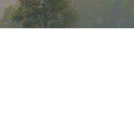
Cookie-Einstellungen
Diese Webseite verwendet Cookies, um Besuchern ein optimales Nutzerer
Datenverarbeitung kann dann auch in einem Drittland erfolgen. Weiter
Technisch notwendige
Diese Cookies sind zum Betrieb der Webseite notwendig, z.B. zum Sch
Analytische
Diese Cookies werden verwendet, um das Nutzererlebnis weiter zu optim
Ausspielung von personalisierter Werbung durch die Nachverfolgung de
Drittanbieter-Inhalte
Diese Webseite bietet möglicherweise Inhalte oder Funktionalitäten an,
Nutzeraktivität zu verfolgen oder ihre Angebote zu personalisieren und
Ablehnen
Alle akzeptieren
Speichern