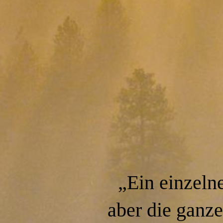
takt
„Ein einzelne
schutz
aber die ganze