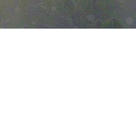
ezeigt, wenn die entsprechende Option aktiviert ist. Die
d der Nachfrage angepassten Erscheinungsbilds der Seite.
on Drittanbietern zur Verfügung gestellt werden, sowie die
den. Diese Drittanbieter können eigene Cookies setzen, z.B. um die