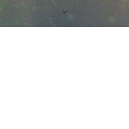
lebnis zu bieten. Bestimmte Inhalte von Drittanbietern werden nur ang
e Informationen hierzu in der Datenschutzerklärung.
utz vor Hackerangriffen und zur Gewährleistung eines konsistenten un
ieren. Hierunter fallen auch Statistiken, die dem Webseitenbetreiber v
r Nutzeraktivität über verschiedene Webseiten.
 die von Drittanbietern eigenverantwortlich zur Verfügung gestellt wer
 zu optimieren.